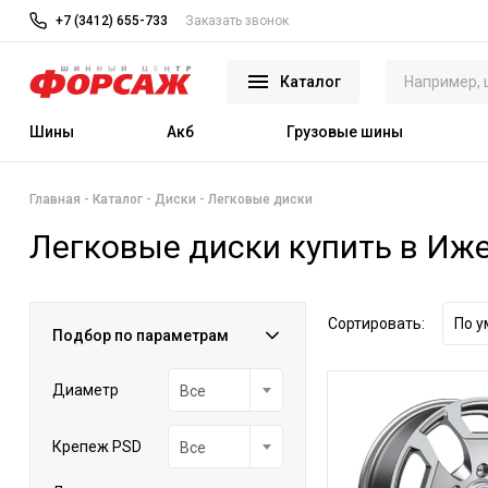
+7 (3412) 655-733
Заказать звонок
Каталог
Шины
Акб
Грузовые шины
Главная
Каталог
Диски
Легковые диски
Легковые диски купить в Иж
Сортировать:
По 
Подбор по параметрам
Диаметр
Все
Крепеж PSD
Все