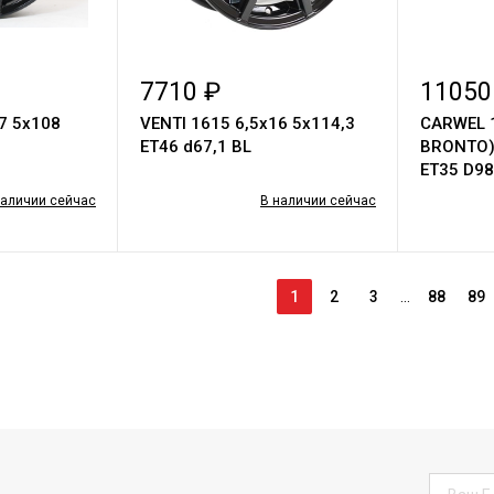
7710 ₽
11050
7 5х108
VENTI 1615 6,5х16 5х114,3
CARWEL 
ET46 d67,1 BL
BRONTO) 
ET35 D98
наличии сейчас
В наличии сейчас
1
2
3
...
88
89