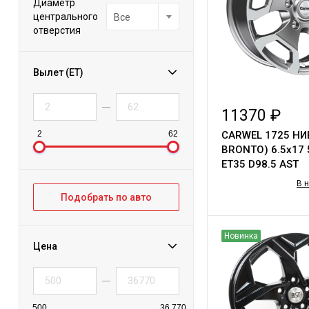
Диаметр
центрального
Все
отверстия
Вылет (ET)
11370 ₽
2
62
CARWEL 1725 НИ
BRONTO) 6.5х17 
ET35 D98.5 AST
В 
Подобрать по авто
Новинка
Цена
500
36 770