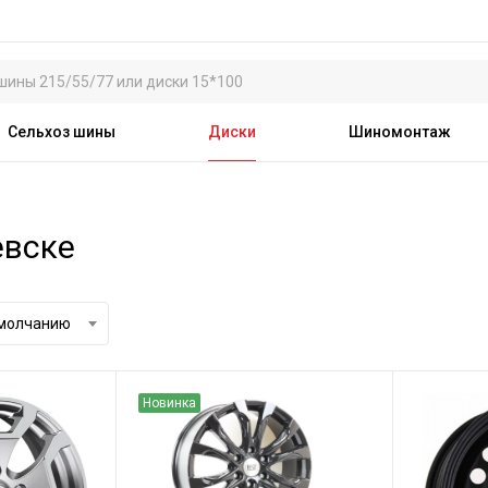
Сельхоз шины
Диски
Шиномонтаж
евске
умолчанию
Новинка