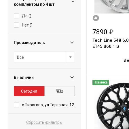
комплектом по 4 шт
Да (
)
Нет (
)
7890 ₽
Tech Line 548 6,
Производитель
ЕТ45 d60,1 S
Все
В 
В наличии
Новинка
Сегодня
с.Пирогово, ул.Торговая, 12
Сбросить фильтры