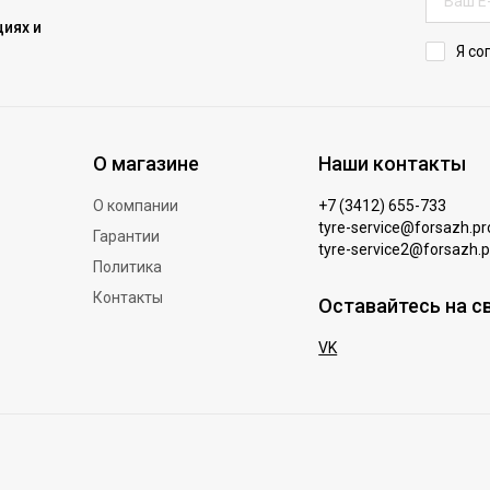
иях и
Я со
О магазине
Наши контакты
О компании
+7 (3412) 655-733
tyre-service@forsazh.pr
Гарантии
tyre-service2@forsazh.p
Политика
Контакты
Оставайтесь на с
VK