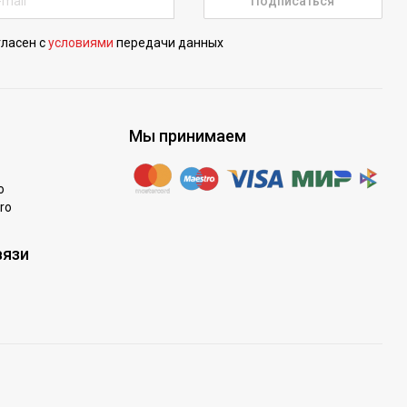
Подписаться
гласен с
условиями
передачи данных
Мы принимаем
o
ro
вязи