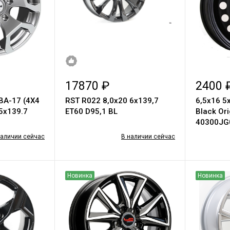
17870 ₽
2400 
ВА-17 (4Х4
RST R022 8,0x20 6x139,7
6,5х16 5
5х139.7
ET60 D95,1 BL
Black Ori
40300JG
наличии сейчас
В наличии сейчас
Новинка
Новинка