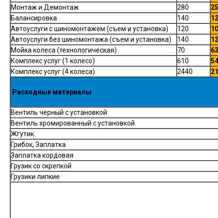
Монтаж и Демонтаж
280
2
Балансировка
140
1
Автоуслуги с шиномонтажем (съем и установка)
120
1
Автоуслуги без шиномонтажа (съем и установка)
140
1
Мойка колеса (технологическая)
70
6
Комплекс услуг (1 колесо)
610
5
Комплекс услуг (4 колеса)
2440
2
Расходные материалы
Вентиль черный с установкой
Вентиль хромированный с установкой
Жгутик
Грибок, Заплатка
Заплатка кордовая
Грузик со скрепкой
Грузики липкие