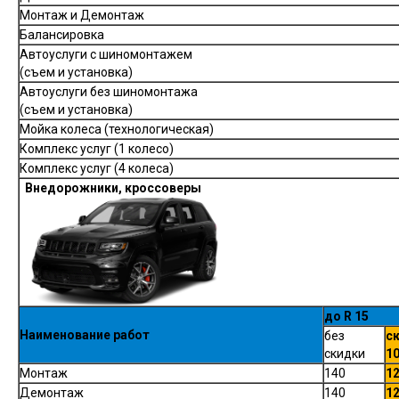
Монтаж и Демонтаж
Балансировка
Автоуслуги с шиномонтажем
(съем и установка)
Автоуслуги без шиномонтажа
(съем и установка)
Мойка колеса (технологическая)
Комплекс услуг (1 колесо)
Комплекс услуг (4 колеса)
Внедорожники, кроссоверы
до R
Наименование работ
без
с
скидки
1
Монтаж
140
1
Демонтаж
140
1