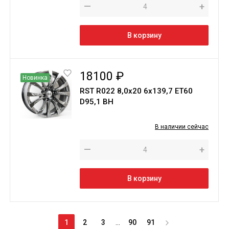
—
+
В корзину
18100 ₽
Новинка
RST R022 8,0x20 6x139,7 ET60
D95,1 BН
В наличии сейчас
—
+
В корзину
1
2
3
...
90
91