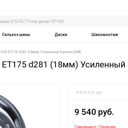
Сельхоз шины
Диски
Шиномонтаж
0/335 ET175 d281 (18мм) Усиленный Sunrise/SRW
5 ET175 d281 (18мм) Усиленный
( 0 )
9 540 руб.
Самовывоз / Наличие