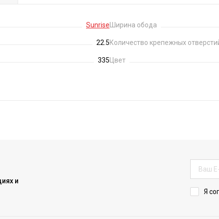
Sunrise
Ширина обода
22.5
Количество крепежных отверсти
335
Цвет
иях и
Я со