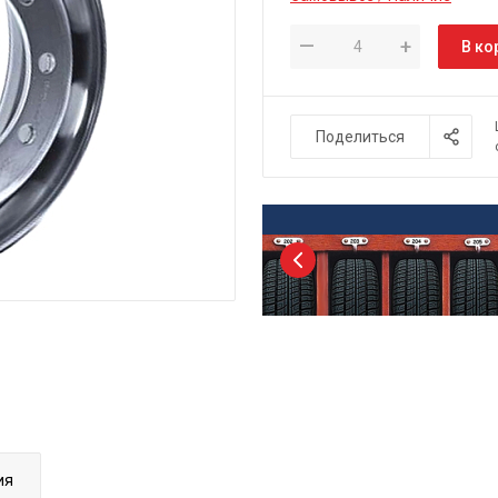
—
+
В ко
Поделиться
ия