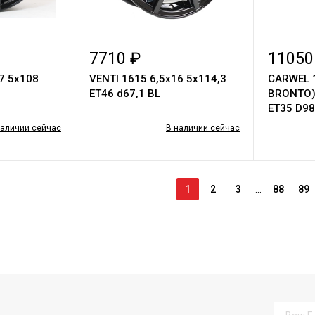
7710 ₽
11050
7 5х108
VENTI 1615 6,5х16 5х114,3
CARWEL 
ET46 d67,1 BL
BRONTO) 
ET35 D98
наличии сейчас
В наличии сейчас
1
2
3
...
88
89