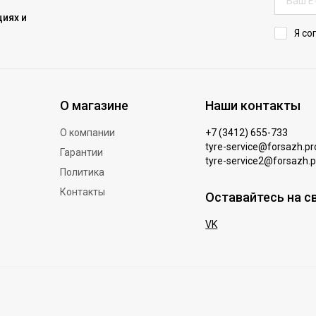
иях и
Я со
О магазине
Наши контакты
О компании
+7 (3412) 655-733
tyre-service@forsazh.pr
Гарантии
tyre-service2@forsazh.p
Политика
Контакты
Оставайтесь на с
VK