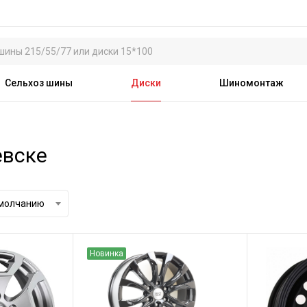
Сельхоз шины
Диски
Шиномонтаж
евске
умолчанию
Новинка