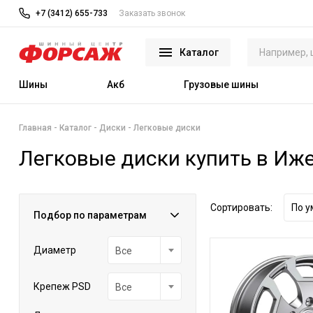
+7 (3412) 655-733
Заказать звонок
Каталог
Шины
Акб
Грузовые шины
Главная
Каталог
Диски
Легковые диски
Легковые диски купить в Иж
Сортировать:
По 
Подбор по параметрам
Диаметр
Все
Крепеж PSD
Все