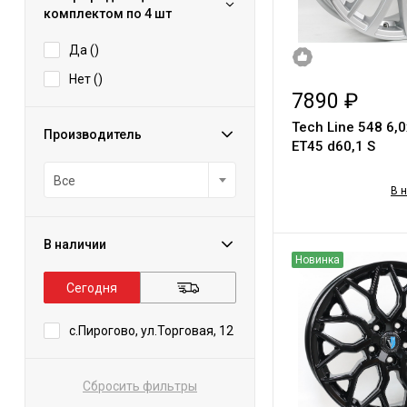
комплектом по 4 шт
Да (
)
Нет (
)
7890 ₽
Tech Line 548 6,
Производитель
ЕТ45 d60,1 S
Все
В 
В наличии
Новинка
Сегодня
с.Пирогово, ул.Торговая, 12
Сбросить фильтры