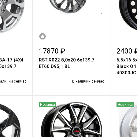
17870 ₽
2400 
ВА-17 (4Х4
RST R022 8,0x20 6x139,7
6,5х16 5
5х139.7
ET60 D95,1 BL
Black Ori
40300JG
наличии сейчас
В наличии сейчас
Новинка
Новинка