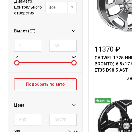
Диаметр
центрального
Все
отверстия
Вылет (ET)
11370 ₽
2
62
CARWEL 1725 НИ
BRONTO) 6.5х17 
ET35 D98.5 AST
В 
Подобрать по авто
Новинка
Цена
500
36 770