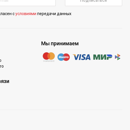
Подписаться
гласен с
условиями
передачи данных
Мы принимаем
o
ro
вязи