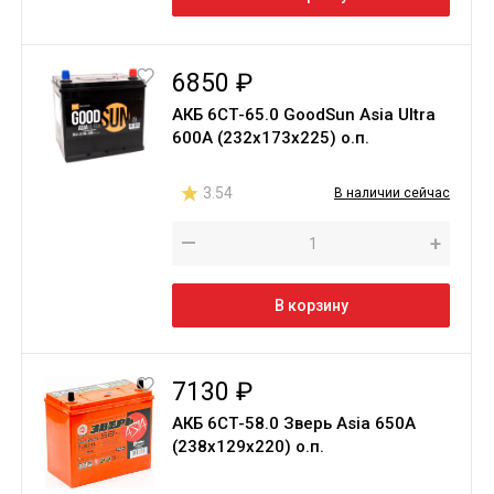
6850 ₽
АКБ 6СТ-65.0 GoodSun Asia Ultra
600A (232x173x225) о.п.
3.54
В наличии сейчас
—
+
В корзину
7130 ₽
АКБ 6СТ-58.0 Зверь Asia 650A
(238х129х220) о.п.