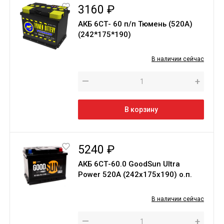
3160 ₽
АКБ 6СТ- 60 п/п Тюмень (520А)
(242*175*190)
В наличии сейчас
—
+
В корзину
5240 ₽
АКБ 6СТ-60.0 GoodSun Ultra
Power 520A (242х175х190) о.п.
В наличии сейчас
—
+