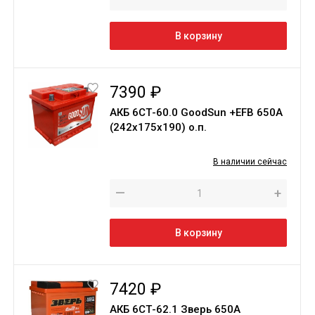
В корзину
7390 ₽
АКБ 6СТ-60.0 GoodSun +EFB 650A
(242х175х190) о.п.
В наличии сейчас
—
+
В корзину
7420 ₽
АКБ 6СТ-62.1 Зверь 650A