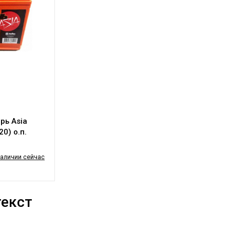
рь Asia
0) о.п.
наличии сейчас
текст