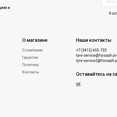
иях и
Я со
О магазине
Наши контакты
О компании
+7 (3412) 655-733
tyre-service@forsazh.pr
Гарантии
tyre-service2@forsazh.p
Политика
Контакты
Оставайтесь на с
VK