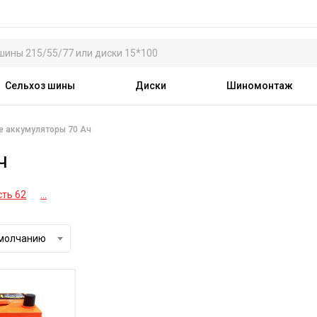
Сельхоз шины
Диски
Шиномонтаж
е аккумуляторы 70 Ач
ч
ть 62
...
умолчанию