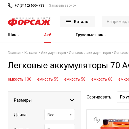
+7 (3412) 655-733
Заказать звонок
Каталог
Шины
Акб
Грузовые шины
Главная
Каталог
Аккумуляторы
Легковые аккумуляторы
Легковы
Легковые аккумуляторы 70 А
емкость 100
емкость 55
емкость 58
емкость 60
емкос
Сортировать:
По 
Размеры
Длина
Все