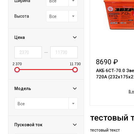
Ширина
Все
Высота
Все
Цена
8690 ₽
2 370
11 730
АКБ 6СТ-70.0 Зве
720A (232х175х22
Модель
В 
Все
тестовый 
Пусковой ток
тестовый текст