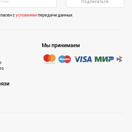
Подписаться
гласен с
условиями
передачи данных
Мы принимаем
o
ro
вязи