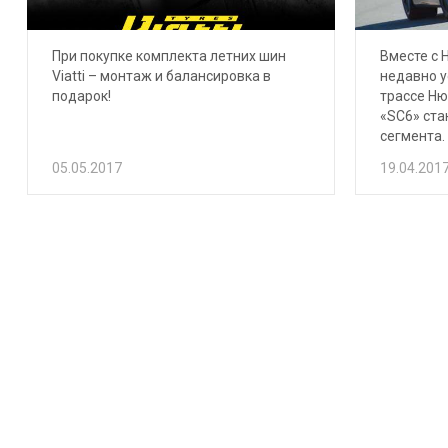
При покупке комплекта летних шин
Вместе с 
Viatti – монтаж и балансировка в
недавно у
подарок!
трассе Ню
«SC6» ста
сегмента.
05.05.2017
19.04.201