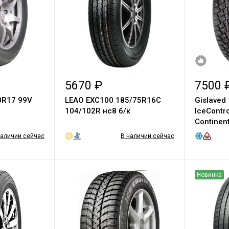
5670 ₽
7500 
0R17 99V
LEAO EXC100 185/75R16C
Gislaved
104/102R нс8 б/к
IceControl 
Continent
наличии сейчас
В наличии сейчас
Новинка