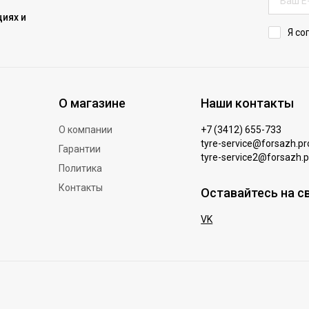
иях и
Я со
О магазине
Наши контакты
О компании
+7 (3412) 655-733
tyre-service@forsazh.pr
Гарантии
tyre-service2@forsazh.p
Политика
Контакты
Оставайтесь на с
VK