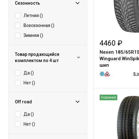
Сезонность
Летняя (
)
Всесезонная (
)
Зимняя (
)
4460 ₽
Nexen 185/65R15
Товар продающийся
Winguard WinSpi
комплектом по 4 шт
шип
Да (
)
В 
Нет (
)
Новинка
Off road
Да (
)
Нет (
)