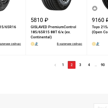
5810 ₽
9160 
15/65R16
GISLAVED PremiumControl
Toyo 215
185/65R15 88T б/к (ex.
(Open Co
Continental)
наличии сейчас
В наличии сейчас
1
2
3
4
...
90