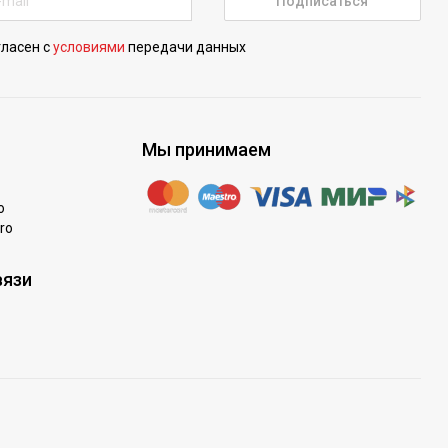
Подписаться
гласен с
условиями
передачи данных
Мы принимаем
o
ro
вязи