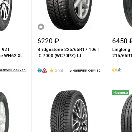
6220 ₽
6450 
 92T
Bridgestone 225/65R17 106T
Linglong
ke WH62 XL
IC 7000 (WC70PZ) Ш
215/65R
наличии сейчас
3.28
В наличии сейчас
Новинка