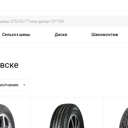
Сельхоз шины
Диски
Шиномонтаж
евске
умолчанию