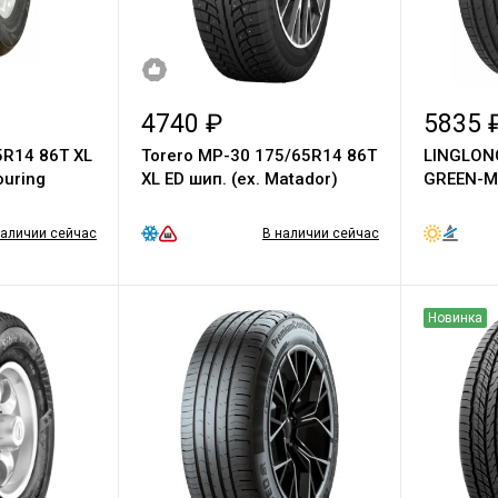
4740 ₽
5835 
R14 86T XL
Torero МР-30 175/65R14 86T
LINGLON
uring
XL ED шип. (ex. Matador)
GREEN-M
наличии сейчас
В наличии сейчас
Новинка