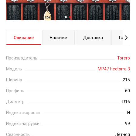
Описание
Наличие
Доставка
Гаранти
Производитель
Torero
Модель
MP47 Hectorra 3
Ширина
215
Профиль
60
Диаметр
R16
Индекс скорости
H
Индекс нагрузки
99
Сезонность
Летняя