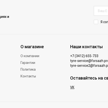
иях и
Я со
О магазине
Наши контакты
О компании
+7 (3412) 655-733
tyre-service@forsazh.pr
Гарантии
tyre-service2@forsazh.p
Политика
Контакты
Оставайтесь на с
VK