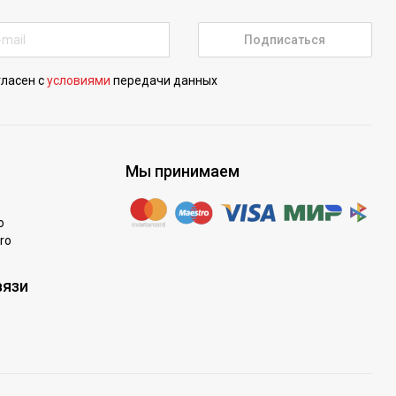
Подписаться
гласен с
условиями
передачи данных
Мы принимаем
o
ro
вязи