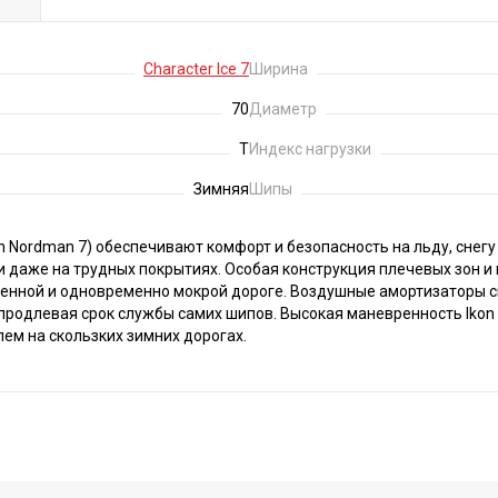
Character Ice 7
Ширина
70
Диаметр
T
Индекс нагрузки
Зимняя
Шипы
kon Nordman 7) обеспечивают комфорт и безопасность на льду, сне
даже на трудных покрытиях. Особая конструкция плечевых зон и
енной и одновременно мокрой дороге. Воздушные амортизаторы см
продлевая срок службы самих шипов. Высокая маневренность Ikon C
ем на скользких зимних дорогах.