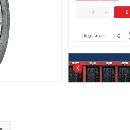
—
+
В
Поделиться
ия