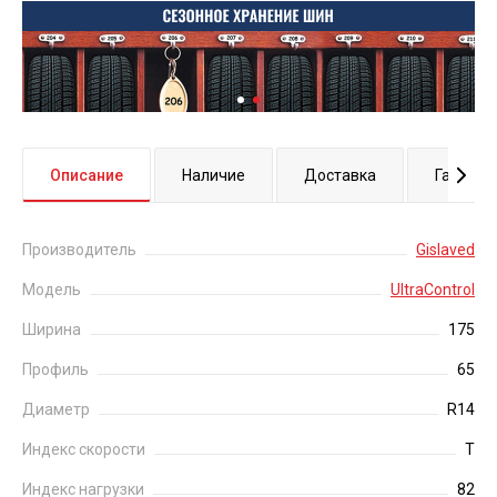
Описание
Наличие
Доставка
Гаранти
Производитель
Gislaved
Модель
UltraControl
Ширина
175
Профиль
65
Диаметр
R14
Индекс скорости
T
Индекс нагрузки
82