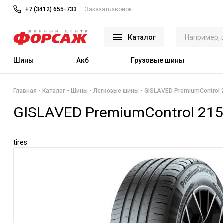
+7 (3412) 655-733
Заказать звонок
Каталог
Шины
Акб
Грузовые шины
Главная
Каталог
Шины
Легковые шины
GISLAVED PremiumControl 21
GISLAVED PremiumControl 215/
tires