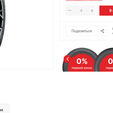
—
+
В
Поделиться
ия