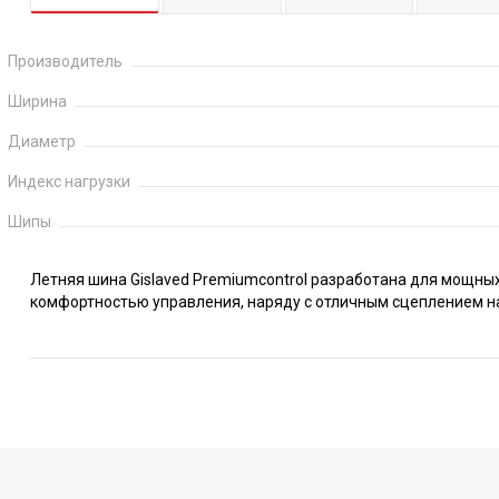
Производитель
Ширина
Диаметр
Индекс нагрузки
Шипы
Летняя шина Gislaved Premiumcontrol разработана для мощных
комфортностью управления, наряду с отличным сцеплением на