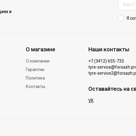
иях и
Я со
О магазине
Наши контакты
О компании
+7 (3412) 655-733
tyre-service@forsazh.pr
Гарантии
tyre-service2@forsazh.p
Политика
Контакты
Оставайтесь на с
VK