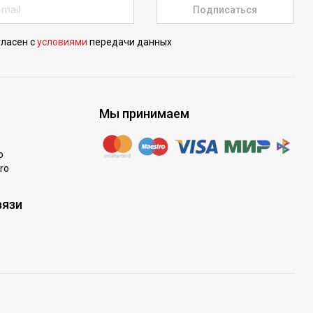
Подписаться
гласен с
условиями
передачи данных
Мы принимаем
o
ro
вязи