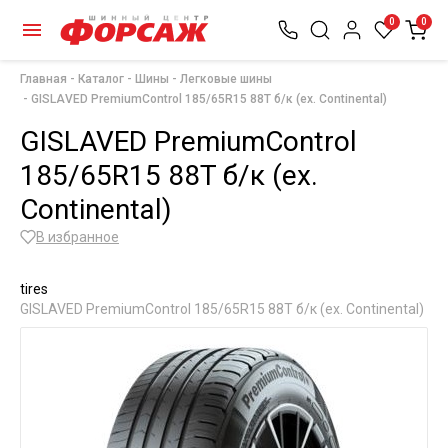
0
0
Главная
Каталог
Шины
Легковые шины
GISLAVED PremiumControl 185/65R15 88T б/к (ex. Continental)
GISLAVED PremiumControl
185/65R15 88T б/к (ex.
Continental)
В избранное
tires
GISLAVED PremiumControl 185/65R15 88T б/к (ex. Continental)