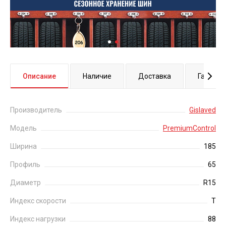
Описание
Наличие
Доставка
Гаранти
Производитель
Gislaved
Модель
PremiumControl
Ширина
185
Профиль
65
Диаметр
R15
Индекс скорости
T
Индекс нагрузки
88