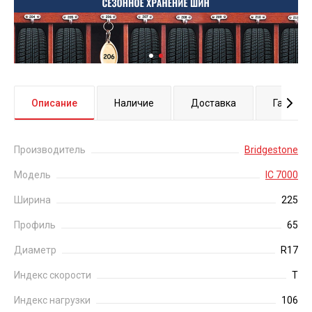
Описание
Наличие
Доставка
Гаранти
Производитель
Bridgestone
Модель
IC 7000
Ширина
225
Профиль
65
Диаметр
R17
Индекс скорости
Т
Индекс нагрузки
106