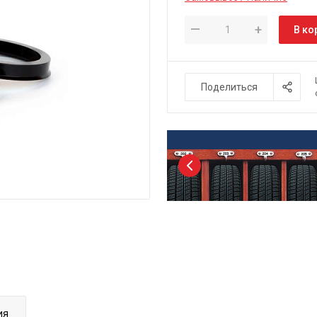
—
+
В ко
Поделиться
ия