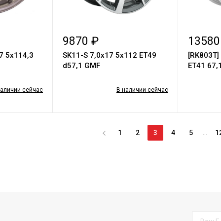
9870 ₽
13580
7 5х114,3
SK11-S 7,0х17 5х112 ET49
[RK803T]
d57,1 GMF
ET41 67,
наличии сейчас
В наличии сейчас
1
2
3
4
5
...
1