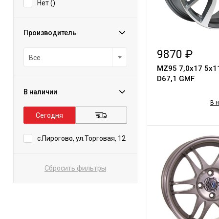
Нет (
)
Производитель
9870 ₽
Все
MZ95 7,0x17 5x1
D67,1 GMF
В наличии
В 
Сегодня
с.Пирогово, ул.Торговая, 12
Сбросить фильтры