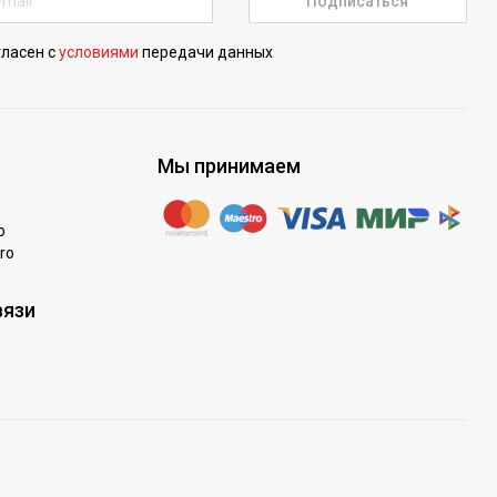
Подписаться
гласен с
условиями
передачи данных
Мы принимаем
o
ro
вязи