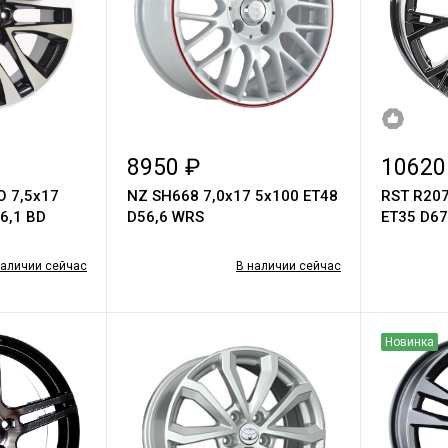
8950 ₽
10620
O 7,5х17
NZ SH668 7,0x17 5x100 ET48
RST R207
6,1 BD
D56,6 WRS
ET35 D67
наличии сейчас
В наличии сейчас
Новинка