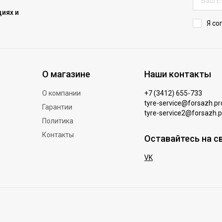
иях и
Я со
О магазине
Наши контакты
О компании
+7 (3412) 655-733
tyre-service@forsazh.pr
Гарантии
tyre-service2@forsazh.p
Политика
Контакты
Оставайтесь на с
VK