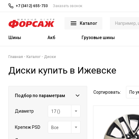
+7 (3412) 655-733
Заказать звонок
Каталог
Шины
Акб
Грузовые шины
Главная
Каталог
Диски
Диски купить в Ижевске
Сортировать:
По 
Подбор по параметрам
Диаметр
17 ()
Крепеж PSD
Все