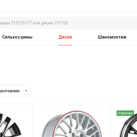
Сельхоз шины
Диски
Шиномонтаж
умолчанию
Новинка