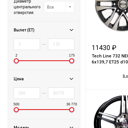
Диаметр
центрального
Все
отверстия
Вылет (ET)
11430 ₽
2
175
Tech Line 732 NE
6х139,7 ЕТ25 d10
В 
Цена
500
36 770
Модель