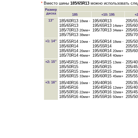
*
Вместо шины
185/65R13
можно использовать след
Размер
диска
185
+10: 195
+2
13''
185/60R13
195/60R13
205/5
18мм -
185/65R13
195/65R13
205/6
14мм+
185/70R13
195/70R13
205/6
20мм+
34мм+
185/75R13
205/7
38мм+
+1: 14''
185/55R14
195/50R14
205/5
10мм -
18мм -
185/60R14
195/55R14
205/5
185/65R14
195/60R14
205/6
26мм+
20мм+
185/70R14
195/65R14
46мм+
40мм+
+2: 15''
185/45R15
195/45R15
205/4
23мм -
13мм -
185/50R15
195/50R15
205/4
185/55R15
195/55R15
205/5
15мм+
25мм+
185/60R15
195/60R15
205/5
33мм+
45мм+
+3: 16''
185/40R16
195/40R16
205/3
16мм -
185/45R16
195/45R16
205/4
12мм+
185/50R16
195/50R16
205/4
22мм+
32мм+
185/55R16
195/55R16
205/5
40мм+
50мм+