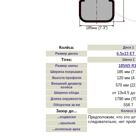
Колёса:
Диск 1
6.5x13 ET
Размер диска
Tires:
Шина 1
185/65 R
Размер шины
185 мм (7.3
Ширина покрышки
120 мм (4.7
Высота профиля
Внешний диаметр
570 мм (22.
колеса
от 13x4.5 до
Ширина обода
1790 мм (70.
Длина окружности
558.7
Оборотов за км
Зазор до...
Колесо 1
Предположим, что это шт
...подвески
следовательно, нет проб
...крыльев
...колесных арок