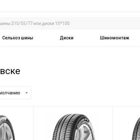
Сельхоз шины
Диски
Шиномонтаж
евске
умолчанию