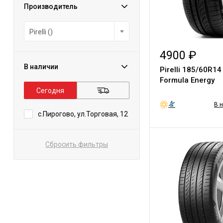
Производитель
Pirelli ()
4900 ₽
В наличии
Pirelli 185/60R1
Formula Energy
Сегодня
В 
с.Пирогово, ул.Торговая, 12
Сбросить фильтры