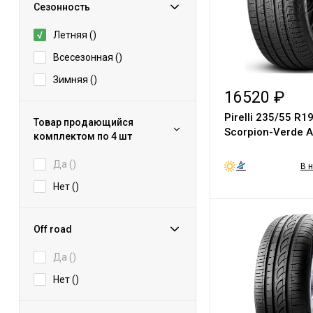
Сезонность
Летняя (
)
Всесезонная (
)
Зимняя (
)
16520 ₽
Pirelli 235/55 R1
Товар продающийся
Scorpion-Verde A
комплектом по 4 шт
Да (
)
В 
Нет (
)
Off road
Да (
)
Нет (
)