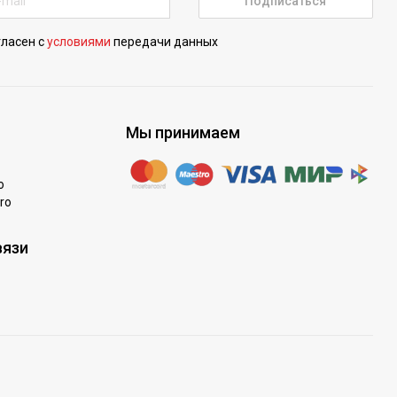
Подписаться
гласен с
условиями
передачи данных
Мы принимаем
o
ro
вязи