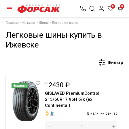
0
0
Главная
Каталог
Шины
Легковые шины
Легковые шины купить в
Ижевске
Фильтр
12430 ₽
Новинка
GISLAVED PremiumControl
215/60R17 96H б/к (ex.
Continental)
В наличии сейчас
—
+