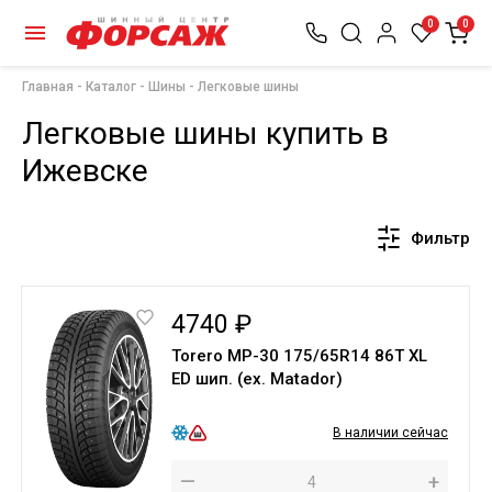
0
0
Главная
Каталог
Шины
Легковые шины
Легковые шины купить в
Ижевске
Фильтр
4740 ₽
Torero МР-30 175/65R14 86T XL
ED шип. (ex. Matador)
В наличии сейчас
—
+