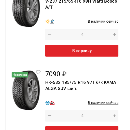
V-237 215/65R16 98H Viatti Bosco
A/T
В наличии сейчас
—
+
В корзину
7090 ₽
Новинка
НК-532 185/75 R16 97T б/к КАМА
ALGA SUV шип.
В наличии сейчас
—
+