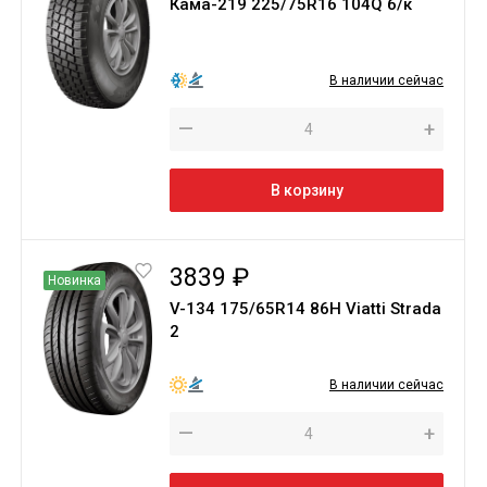
Кама-219 225/75R16 104Q б/к
В наличии сейчас
—
+
В корзину
3839 ₽
Новинка
V-134 175/65R14 86H Viatti Strada
2
В наличии сейчас
—
+