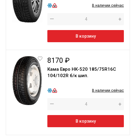
В наличии сейчас
—
+
В корзину
8170 ₽
Кама Евро НК-520 185/75R16С
104/102R б/к шип.
В наличии сейчас
—
+
В корзину