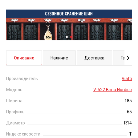
Описание
Наличие
Доставка
Гаранти
Производитель
Viatti
Модель
V-522 Brina Nordico
Ширина
185
Профиль
65
Диаметр
R14
Индекс скорости
T