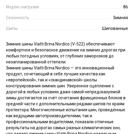
Индекс нагрузки
86
Сезонность
Зимняя
Шипы
Шипованные
Зимние шины Viatti Brina Nordico (V-522) обеспечивают
комфортное и безопасное движение на зимних дорогах при
любых погодных условиях, от глубоких заморозков до
незапланированной оттепели.
Зимние шины Viatti Brina Nordico — это инновационный
продукт, сочетающий в себе лучшие качества как
«европейской», так и «скандинавской» школы
конструирования зимних шин. Уверенное сцепление с
дорогой в любых условиях даже самой непредсказуемой
зимы достигается за счёт сочетания фрикционных блоков в
средней части с дополнительными рядами шипов по краям
протектора. Многочисленные испытания шин, проведённые
как ведущими автопроизводителями, так и
профессиональными водителями, показали отличные
результаты на дорогах самых разных климатических зон,
что делает зимние шины Viatti Brina Nordico идеальным