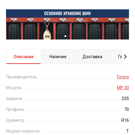
Описание
Наличие
Доставка
Гаранти
Производитель
Torero
Модель
MP 30
Ширина
235
Профиль
70
Диаметр
R16
Индекс скорости
T