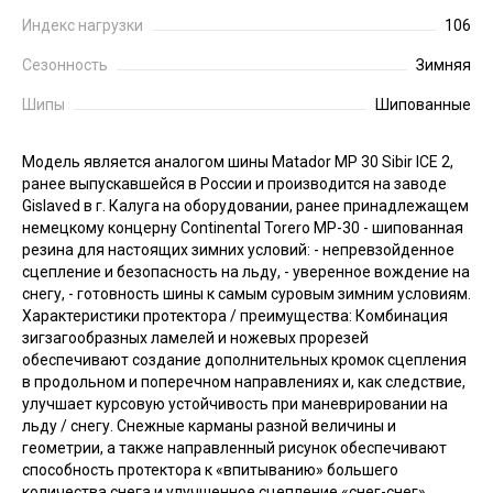
Индекс нагрузки
106
Сезонность
Зимняя
Шипы
Шипованные
Модель является аналогом шины Matador MP 30 Sibir ICE 2,
ранее выпускавшейся в России и производится на заводе
Gislaved в г. Калуга на оборудовании, ранее принадлежащем
немецкому концерну Continental Torero MP-30 - шипованная
резина для настоящих зимних условий: - непревзойденное
сцепление и безопасность на льду, - уверенное вождение на
снегу, - готовность шины к самым суровым зимним условиям.
Характеристики протектора / преимущества: Комбинация
зигзагообразных ламелей и ножевых прорезей
обеспечивают создание дополнительных кромок сцепления
в продольном и поперечном направлениях и, как следствие,
улучшает курсовую устойчивость при маневрировании на
льду / снегу. Снежные карманы разной величины и
геометрии, а также направленный рисунок обеспечивают
способность протектора к «впитыванию» большего
количества снега и улучшенное сцепление «снег-снег».