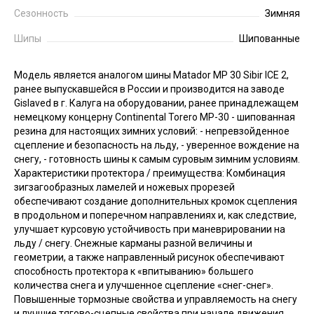
Сезонность
Зимняя
Шипы
Шипованные
Модель является аналогом шины Matador MP 30 Sibir ICE 2,
ранее выпускавшейся в России и производится на заводе
Gislaved в г. Калуга на оборудовании, ранее принадлежащем
немецкому концерну Continental Torero MP-30 - шипованная
резина для настоящих зимних условий: - непревзойденное
сцепление и безопасность на льду, - уверенное вождение на
снегу, - готовность шины к самым суровым зимним условиям.
Характеристики протектора / преимущества: Комбинация
зигзагообразных ламелей и ножевых прорезей
обеспечивают создание дополнительных кромок сцепления
в продольном и поперечном направлениях и, как следствие,
улучшает курсовую устойчивость при маневрировании на
льду / снегу. Снежные карманы разной величины и
геометрии, а также направленный рисунок обеспечивают
способность протектора к «впитыванию» большего
количества снега и улучшенное сцепление «снег-снег».
Повышенные тормозные свойства и управляемость на снегу
и лучшие тягово-сцепные свойства при начале движения.