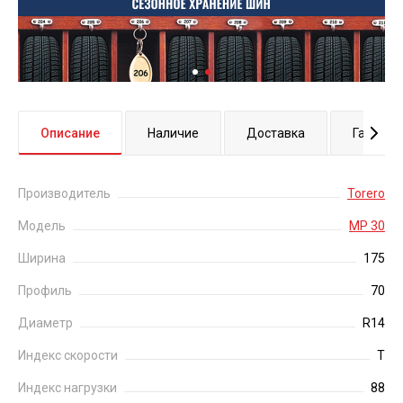
Описание
Наличие
Доставка
Гаранти
Производитель
Torero
Модель
MP 30
Ширина
175
Профиль
70
Диаметр
R14
Индекс скорости
T
Индекс нагрузки
88