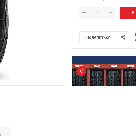
—
+
В
Поделиться
ия