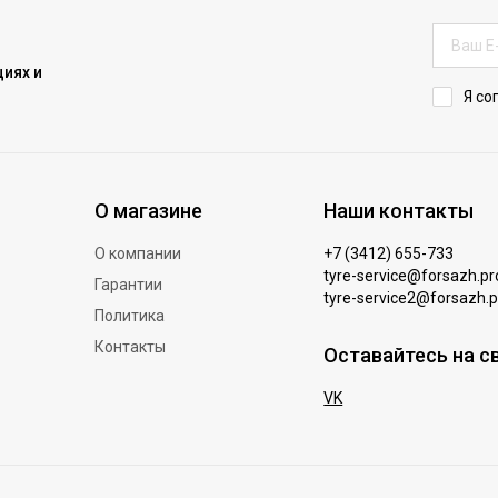
иях и
Я со
О магазине
Наши контакты
О компании
+7 (3412) 655-733
tyre-service@forsazh.pr
Гарантии
tyre-service2@forsazh.p
Политика
Контакты
Оставайтесь на с
VK