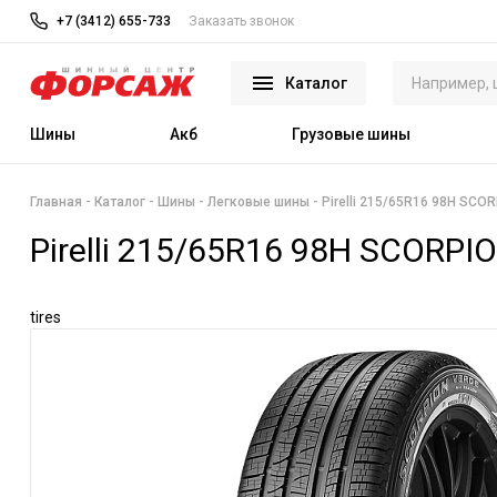
+7 (3412) 655-733
Заказать звонок
Каталог
Шины
Акб
Грузовые шины
Главная
Каталог
Шины
Легковые шины
Pirelli 215/65R16 98H SCO
Pirelli 215/65R16 98H SCORPI
tires