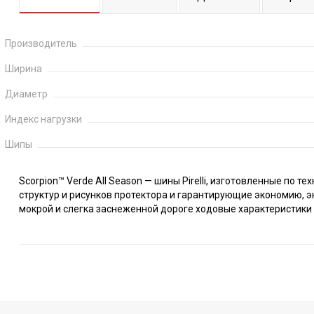
Производитель
Ширина
Диаметр
Индекс нагрузки
Шипы
Scorpion™ Verde All Season — шины Pirelli, изготовленные по
структур и рисунков протектора и гарантирующие экономию, 
мокрой и слегка заснеженной дороге ходовые характеристики 