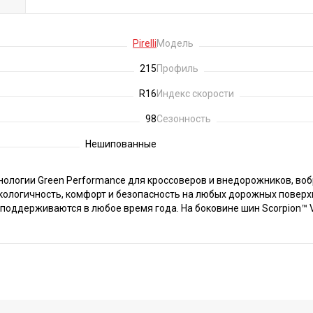
Pirelli
Модель
215
Профиль
R16
Индекс скорости
98
Сезонность
Нешипованные
 технологии Green Performance для кроссоверов и внедорожников, 
экологичность, комфорт и безопасность на любых дорожных поверх
поддерживаются в любое время года. На боковине шин Scorpion™ V