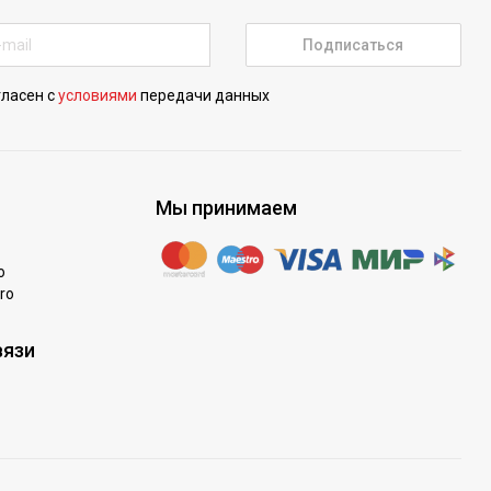
Подписаться
гласен с
условиями
передачи данных
Мы принимаем
o
ro
вязи