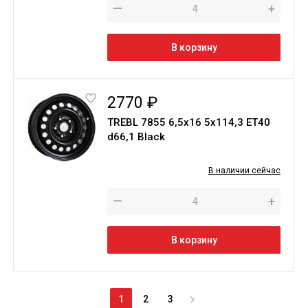
—
+
В корзину
2770 ₽
TREBL 7855 6,5х16 5х114,3 ЕТ40
d66,1 Black
В наличии сейчас
—
+
В корзину
1
2
3