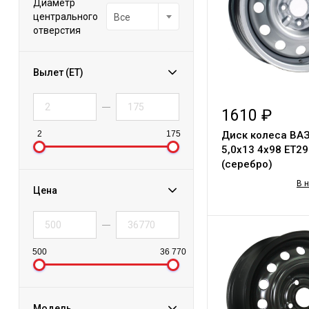
Диаметр
центрального
Все
отверстия
Вылет (ET)
1610 ₽
2
175
Диск колеса ВА
5,0х13 4х98 ЕТ29
(серебро)
В 
Цена
500
36 770
Модель