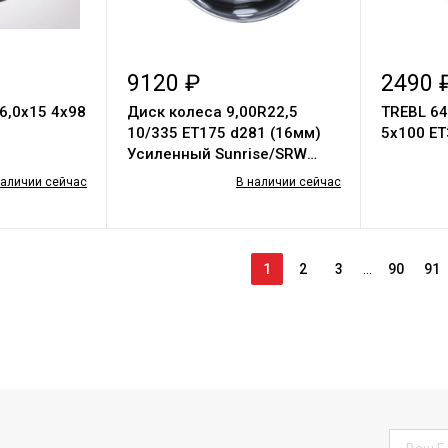
9120 ₽
2490 
6,0х15 4х98
Диск колеса 9,00R22,5
TREBL 6
10/335 ET175 d281 (16мм)
5х100 ЕТ3
Усиленный Sunrise/SRW
Внешний вентиль
наличии сейчас
В наличии сейчас
1
2
3
...
90
91