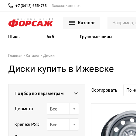
+7 (3412) 655-733
Заказать звонок
Каталог
Шины
Акб
Грузовые шины
Главная
Каталог
Диски
Диски купить в Ижевске
Сортировать:
По н
Подбор по параметрам
Диаметр
Все
Крепеж PSD
Все