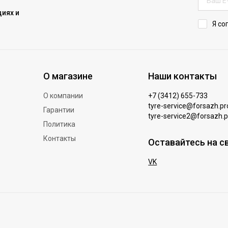
иях и
Я со
О магазине
Наши контакты
О компании
+7 (3412) 655-733
tyre-service@forsazh.pr
Гарантии
tyre-service2@forsazh.p
Политика
Контакты
Оставайтесь на с
VK