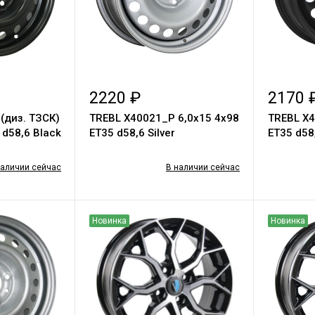
2220 ₽
2170 
(диз. ТЗСК)
TREBL X40021_P 6,0х15 4х98
TREBL X4
 d58,6 Black
ЕТ35 d58,6 Silver
ЕТ35 d58
наличии сейчас
В наличии сейчас
Новинка
Новинка