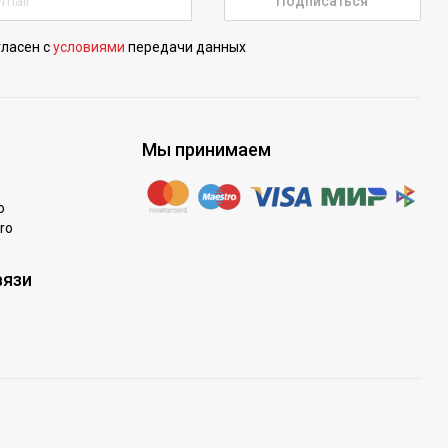
Подписаться
гласен с
условиями
передачи данных
Мы принимаем
o
ro
вязи