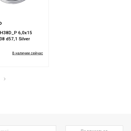
₽
4H38D_P 6,0х15
8 d57,1 Silver
В наличии сейчас