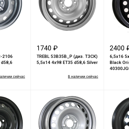
1740 ₽
2400 
З-2106
TREBL 53B35B_P (диз. ТЗСК)
6,5х16 5
 d58,6
5,5х14 4х98 ЕТ35 d58,6 Silver
Black Ori
40300JG
наличии сейчас
В наличии сейчас