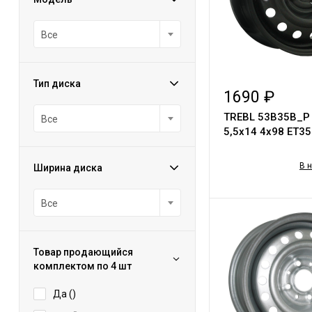
Все
Тип диска
1690 ₽
TREBL 53B35B_P 
Все
5,5х14 4х98 ЕТ35
В 
Ширина диска
Все
Товар продающийся
комплектом по 4 шт
Да (
)