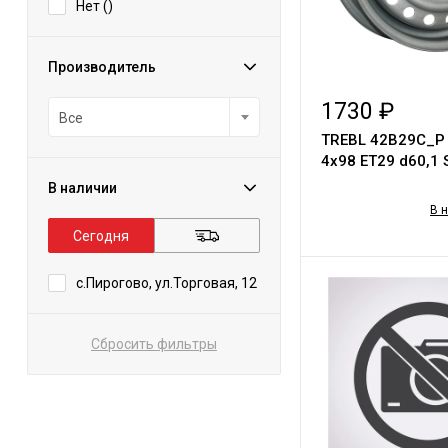
Нет (
)
Производитель
1730 ₽
Все
TREBL 42B29C_P 5,0х1
4х98 ЕТ29 d60,1 S
В наличии
В 
Сегодня
с.Пирогово, ул.Торговая, 12
Сбросить фильтры