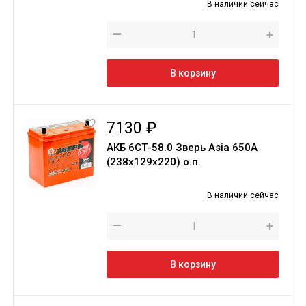
В наличии сейчас
—
+
В корзину
7130 ₽
АКБ 6СТ-58.0 Зверь Asia 650A
(238х129х220) о.п.
В наличии сейчас
—
+
В корзину