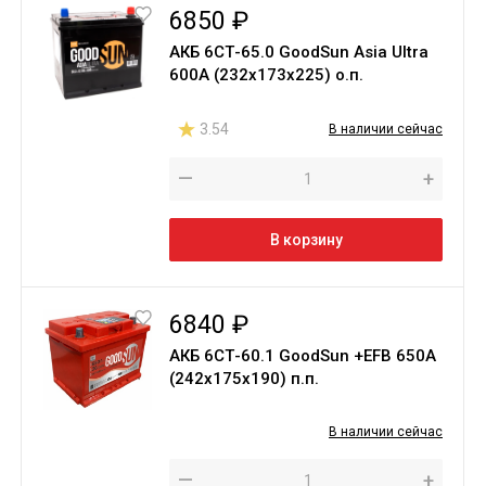
6850 ₽
АКБ 6СТ-65.0 GoodSun Asia Ultra
600A (232x173x225) о.п.
3.54
В наличии сейчас
—
+
В корзину
6840 ₽
АКБ 6СТ-60.1 GoodSun +EFB 650A
(242х175х190) п.п.
В наличии сейчас
—
+