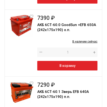
7390 ₽
АКБ 6СТ-60.0 GoodSun +EFB 650A
(242х175х190) о.п.
В наличии сейчас
—
+
В корзину
7290 ₽
АКБ 6СТ-60.1 Зверь EFB 640A
(242х175х190) п.п.