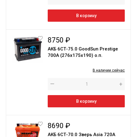
В корзину
8750 ₽
АКБ 6СТ-75.0 GoodSun Prestige
700A (276х175х190) о.п.
В наличии сейчас
—
+
В корзину
8690 ₽
АКБ 6СТ-70.0 Зверь Asia 720A